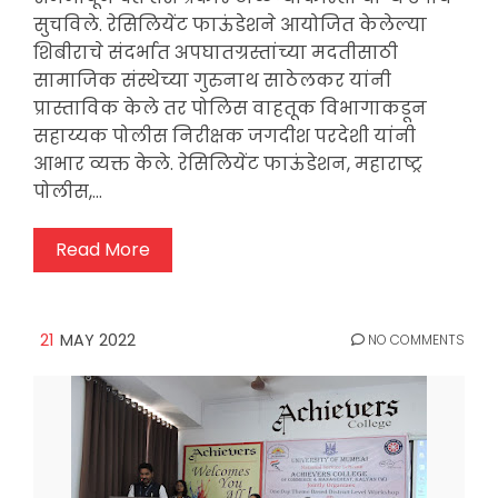
सुचविले. रेसिलियेंट फाऊंडेशने आयोजित केलेल्या
शिबीराचे संदर्भात अपघातग्रस्तांच्या मदतीसाठी
सामाजिक संस्थेच्या गुरुनाथ साठेलकर यांनी
प्रास्ताविक केले तर पोलिस वाहतूक विभागाकडून
सहाय्यक पोलीस निरीक्षक जगदीश परदेशी यांनी
आभार व्यक्त केले. रेसिलियेंट फाऊंडेशन, महाराष्ट्र
पोलीस,…
Read More
21
MAY 2022
NO COMMENTS