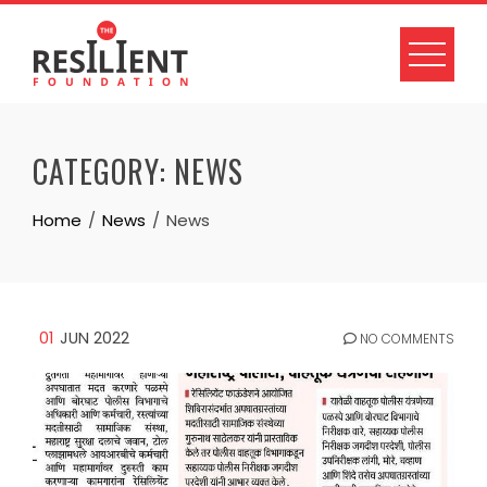
Skip
to
content
CATEGORY:
NEWS
Home
News
News
01
JUN 2022
NO COMMENTS