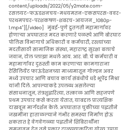
content/uploads/2022/05/y2mate.com-
रसलयट-फऊडशनचय-मधयमतन-एकसपरस-ववर-
परथमपचर-परशकषण-शबरच-आयजन_1080p-
1.mp4"][/video] मुंबई-पुणे द्रुतगती महामार्गावर
होणाऱ्या अपघातात मदत करणारे पळस्पे आणि बोरघाट
पोलिस विभागाचे अधिकारी व कर्मचारी, रस्त्यांच्या
मदतीसाठी सामाजिक संस्था, महाराष्ट्र सुरक्षा बलाचे
जवान, टोल प्लाझा मधले आय. आर. बी. चे कर्मचारी व
महामार्गावर दुरुस्ती काम करणाऱ्या कामगाराना
रेसिलियेंट फाऊंडेशनच्या माध्यमातून गोल्डन अवर
मध्ये उपचार आणि बचाव कार्य संबंधीचे धडे भूपेंद्र मिश्रा
यांनी दिले. आपल्याकडे उपलब्ध असलेल्या
संसाधनातून, तंत्रशुद्धरित्या, तत्काळ आणि सहजपणे
प्रथम उपचार कसे करता येतात, याबद्दल प्रात्यक्षिक
दाखवून मार्गदर्शन केले. अपघातात चुकीच्या पद्धतीने
जखमींना हाताळल्याने गंभीर समस्या निर्माण होऊ
शकतात हे वेगवेगळ्या पद्धतीने शिबिरार्थींना
समजावून देत तसे प्रकार टाळण्याकरिता योग्य उपाय