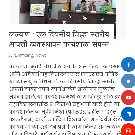
कल्याण : एक दिवसीय जिल्हा स्तरीय
आपत्ती व्यवस्थापन कार्यशाळा संपन्न
Branding
,
News
कल्याण : मुंबई विद्यापीठ अंतर्गत असलेल्या एनएसएस
आणि अचिवर्स महाविद्यालयातील एनएसएस युनिट
यांच्या संयुक्त विद्यमाने एक दिवसीय जिल्हा स्तरीय
आपत्ती व्यवस्थापन कार्यशाळेचे आयोजन नुकतेच
संपन्न झाले. या कार्यशाळेमध्ये ठाणे जिल्ह्यातील ३७
महाविद्यालयातील ८१ विद्यार्थी सहभागी झाले होते. या
कार्यशालेमध्ये भूपेंद्र मिश्रा (फाऊंडर, द रेसिलाइंट्स
फाऊंडेशन) यांनी उपस्थित विद्यार्थांना मार्गदर्शन केले.
कार्यक्रमाच्या उद्घाटन प्रसंगी ठाणे जिल्हा समन्वयक
जीवन विचारे, अचीवर्स महाविद्यालयाचे अध्यक्ष डॉ. महेश